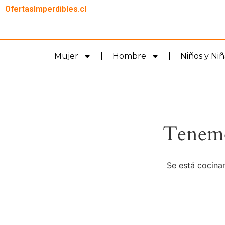
OfertasImperdibles.cl
Mujer
Hombre
Niños y Niñ
Tenemo
Se está cocinan