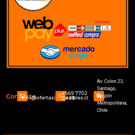
Av. Colon 23,
Santiago,
+569 7702
Región
Contacto
info@ofertasimperdibles.cl
2449
Metropolitana,
Chile.