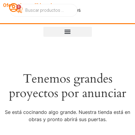
OfertasImperdibles.cl
0
Catálogo
Contacto
Nosotros
Tenemos grandes
proyectos por anunciar
Se está cocinando algo grande. Nuestra tienda está en
obras y pronto abrirá sus puertas.