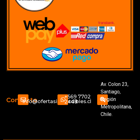
Av. Colon 23,
Santiago,
+569 7702
Región
Contacto
info@ofertasimperdibles.cl
2449
Metropolitana,
Chile.