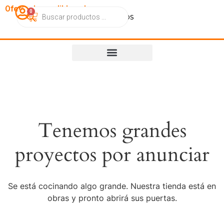
OfertasImperdibles.cl
0
Catálogo
Contacto
Nosotros
Tenemos grandes
proyectos por anunciar
Se está cocinando algo grande. Nuestra tienda está en
obras y pronto abrirá sus puertas.