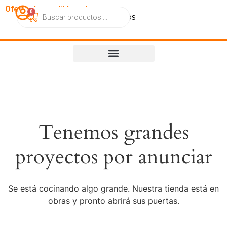
OfertasImperdibles.cl
0
Catálogo
Contacto
Nosotros
Tenemos grandes
proyectos por anunciar
Se está cocinando algo grande. Nuestra tienda está en
obras y pronto abrirá sus puertas.