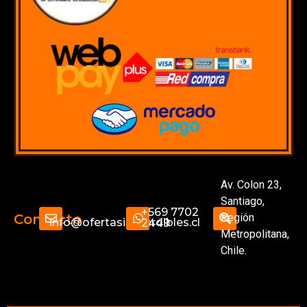
Av. Colon 23,
Santiago,
+569 7702
Región
Contacto
info@ofertasimperdibles.cl
2449
Metropolitana,
Chile.