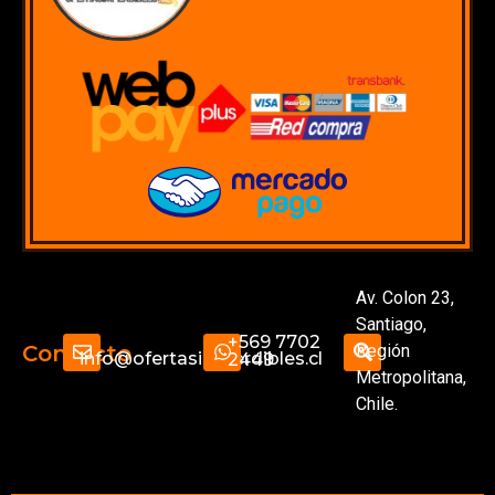
Av. Colon 23,
Santiago,
+569 7702
Región
Contacto
info@ofertasimperdibles.cl
2449
Metropolitana,
Chile.