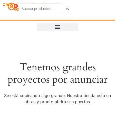
OfertasImperdibles.cl
0
Catálogo
Contacto
Nosotros
Tenemos grandes
proyectos por anunciar
Se está cocinando algo grande. Nuestra tienda está en
obras y pronto abrirá sus puertas.