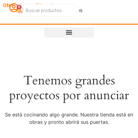
OfertasImperdibles.cl
0
Catálogo
Contacto
Nosotros
Tenemos grandes
proyectos por anunciar
Se está cocinando algo grande. Nuestra tienda está en
obras y pronto abrirá sus puertas.