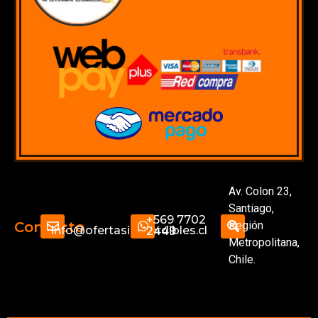
Av. Colon 23,
Santiago,
+569 7702
Región
Contacto
info@ofertasimperdibles.cl
2449
Metropolitana,
Chile.