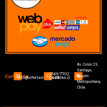
Av. Colon 23,
Santiago,
+569 7702
Región
Contacto
info@ofertasimperdibles.cl
2449
Metropolitana,
Chile.