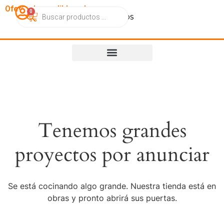
OfertasImperdibles.cl
0
Catálogo
Contacto
Nosotros
Tenemos grandes
proyectos por anunciar
Se está cocinando algo grande. Nuestra tienda está en
obras y pronto abrirá sus puertas.