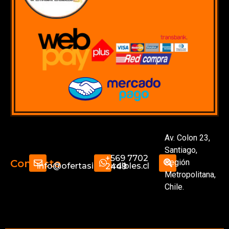
Av. Colon 23,
Santiago,
+569 7702
Región
Contacto
info@ofertasimperdibles.cl
2449
Metropolitana,
Chile.