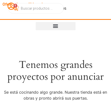
OfertasImperdibles.cl
0
Catálogo
Contacto
Nosotros
Tenemos grandes
proyectos por anunciar
Se está cocinando algo grande. Nuestra tienda está en
obras y pronto abrirá sus puertas.