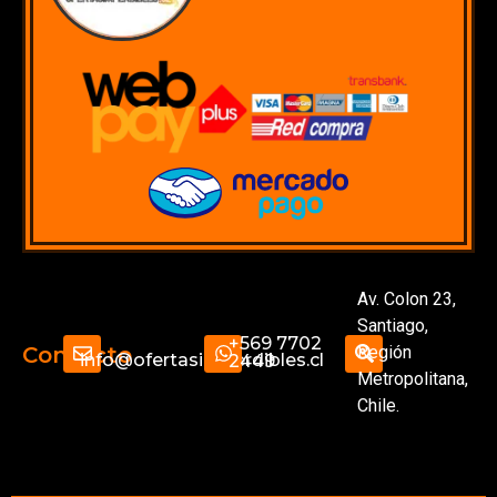
Av. Colon 23,
Santiago,
+569 7702
Región
Contacto
info@ofertasimperdibles.cl
2449
Metropolitana,
Chile.