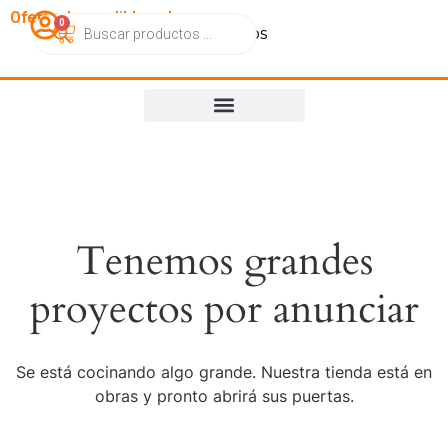
OfertasImperdibles.cl
0
Catálogo
Contacto
Nosotros
Tenemos grandes
proyectos por anunciar
Se está cocinando algo grande. Nuestra tienda está en
obras y pronto abrirá sus puertas.