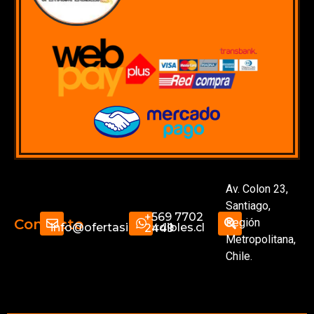
Av. Colon 23,
Santiago,
+569 7702
Región
Contacto
info@ofertasimperdibles.cl
2449
Metropolitana,
Chile.