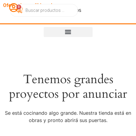
OfertasImperdibles.cl
0
Catálogo
Contacto
Nosotros
Tenemos grandes
proyectos por anunciar
Se está cocinando algo grande. Nuestra tienda está en
obras y pronto abrirá sus puertas.