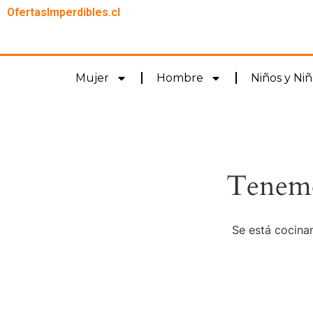
OfertasImperdibles.cl
Mujer
Hombre
Niños y Niñ
Tenemo
Se está cocinan