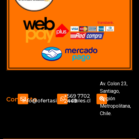
Av. Colon 23,
Santiago,
+569 7702
Región
Contacto
info@ofertasimperdibles.cl
2449
Metropolitana,
Chile.