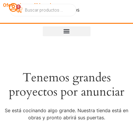
OfertasImperdibles.cl
0
Catálogo
Contacto
Nosotros
Tenemos grandes
proyectos por anunciar
Se está cocinando algo grande. Nuestra tienda está en
obras y pronto abrirá sus puertas.