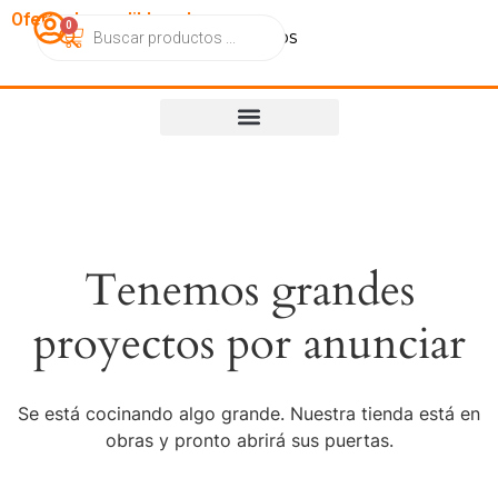
OfertasImperdibles.cl
0
Catálogo
Contacto
Nosotros
Tenemos grandes
proyectos por anunciar
Se está cocinando algo grande. Nuestra tienda está en
obras y pronto abrirá sus puertas.