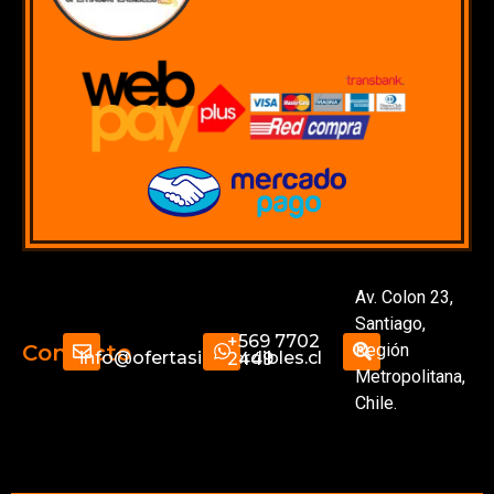
Av. Colon 23,
Santiago,
+569 7702
Región
Contacto
info@ofertasimperdibles.cl
2449
Metropolitana,
Chile.