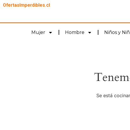
OfertasImperdibles.cl
Mujer
Hombre
Niños y Niñ
Tenemo
Se está cocinan