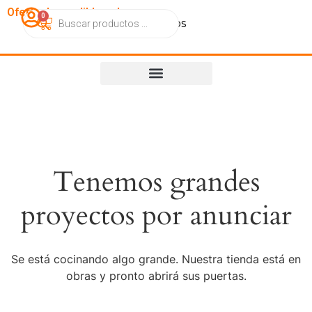
OfertasImperdibles.cl
0
Catálogo
Contacto
Nosotros
Tenemos grandes
proyectos por anunciar
Se está cocinando algo grande. Nuestra tienda está en
obras y pronto abrirá sus puertas.