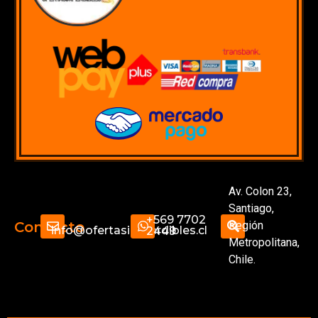
Av. Colon 23,
Santiago,
+569 7702
Región
Contacto
info@ofertasimperdibles.cl
2449
Metropolitana,
Chile.