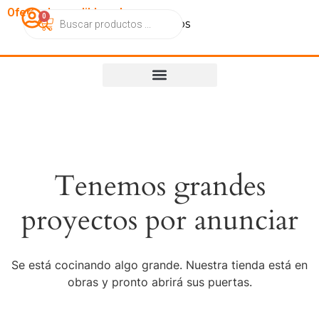
OfertasImperdibles.cl
0
Catálogo
Contacto
Nosotros
Tenemos grandes
proyectos por anunciar
Se está cocinando algo grande. Nuestra tienda está en
obras y pronto abrirá sus puertas.