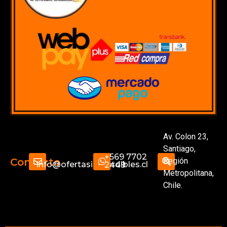
Av. Colon 23,
Santiago,
+569 7702
Región
Contacto
info@ofertasimperdibles.cl
2449
Metropolitana,
Chile.