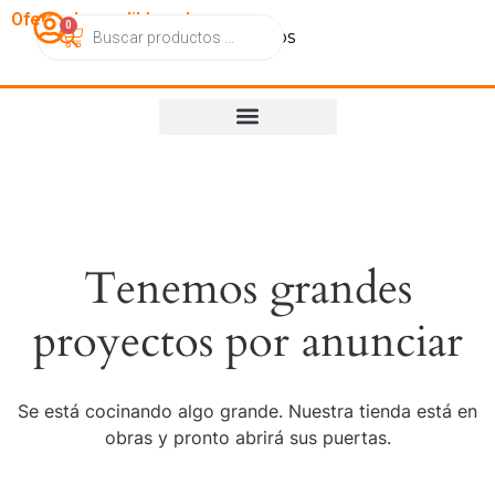
OfertasImperdibles.cl
0
Catálogo
Contacto
Nosotros
Tenemos grandes
proyectos por anunciar
Se está cocinando algo grande. Nuestra tienda está en
obras y pronto abrirá sus puertas.