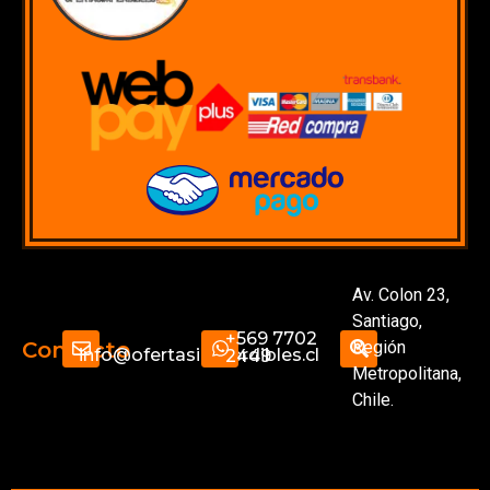
Av. Colon 23,
Santiago,
+569 7702
Región
Contacto
info@ofertasimperdibles.cl
2449
Metropolitana,
Chile.