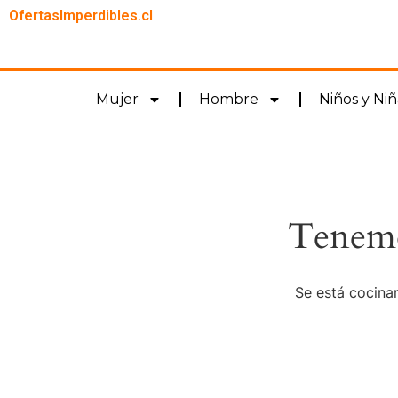
OfertasImperdibles.cl
Mujer
Hombre
Niños y Niñ
Tenemo
Se está cocinan