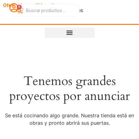
OfertasImperdibles.cl
0
Catálogo
Contacto
Nosotros
Tenemos grandes
proyectos por anunciar
Se está cocinando algo grande. Nuestra tienda está en
obras y pronto abrirá sus puertas.