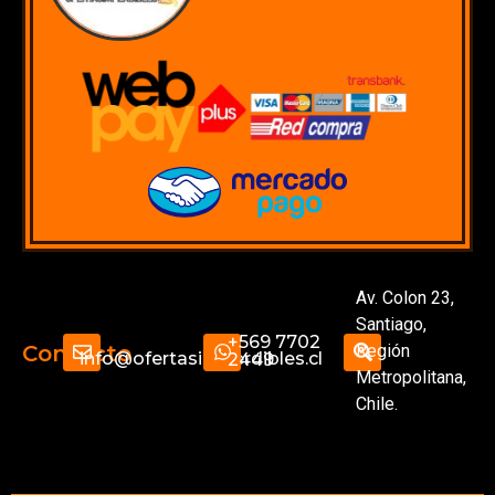
Av. Colon 23,
Santiago,
+569 7702
Región
Contacto
info@ofertasimperdibles.cl
2449
Metropolitana,
Chile.