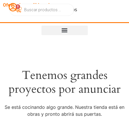
OfertasImperdibles.cl
0
Catálogo
Contacto
Nosotros
Tenemos grandes
proyectos por anunciar
Se está cocinando algo grande. Nuestra tienda está en
obras y pronto abrirá sus puertas.