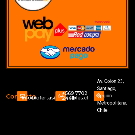
Av. Colon 23,
Santiago,
+569 7702
Región
Contacto
info@ofertasimperdibles.cl
2449
Metropolitana,
Chile.