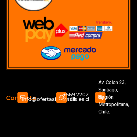
Av. Colon 23,
Santiago,
+569 7702
Región
Contacto
info@ofertasimperdibles.cl
2449
Metropolitana,
Chile.