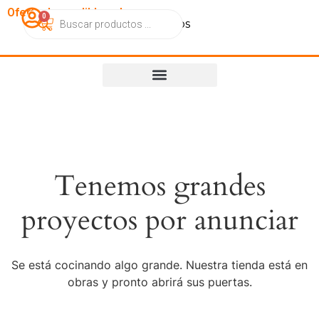
OfertasImperdibles.cl
0
Catálogo
Contacto
Nosotros
Tenemos grandes
proyectos por anunciar
Se está cocinando algo grande. Nuestra tienda está en
obras y pronto abrirá sus puertas.