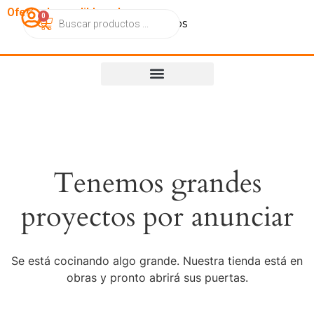
OfertasImperdibles.cl
0
Catálogo
Contacto
Nosotros
Tenemos grandes
proyectos por anunciar
Se está cocinando algo grande. Nuestra tienda está en
obras y pronto abrirá sus puertas.