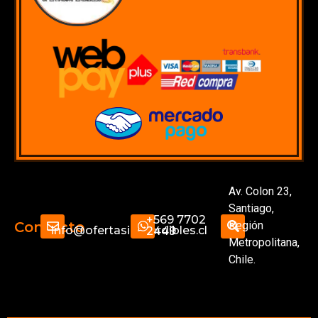
Av. Colon 23,
Santiago,
+569 7702
Región
Contacto
info@ofertasimperdibles.cl
2449
Metropolitana,
Chile.