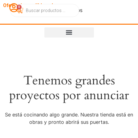
OfertasImperdibles.cl
0
Catálogo
Contacto
Nosotros
Tenemos grandes
proyectos por anunciar
Se está cocinando algo grande. Nuestra tienda está en
obras y pronto abrirá sus puertas.