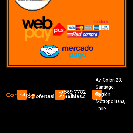
Av. Colon 23,
Santiago,
+569 7702
Región
Contacto
info@ofertasimperdibles.cl
2449
Metropolitana,
Chile.