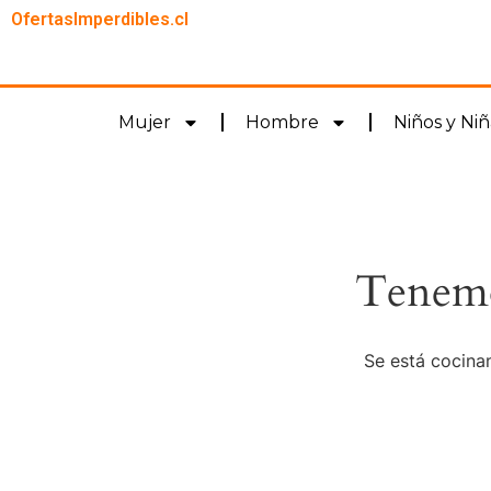
OfertasImperdibles.cl
Mujer
Hombre
Niños y Niñ
Tenemo
Se está cocinan