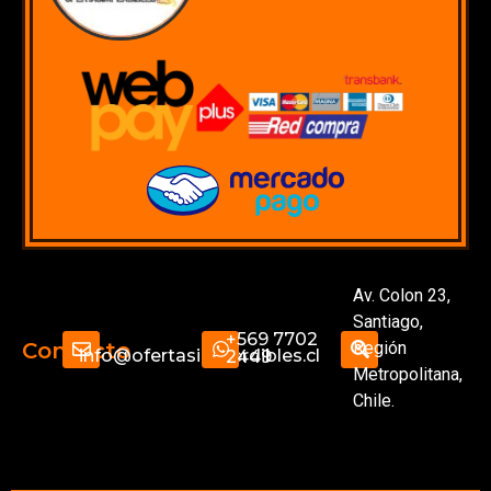
Av. Colon 23,
Santiago,
+569 7702
Región
Contacto
info@ofertasimperdibles.cl
2449
Metropolitana,
Chile.