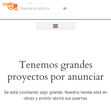
OfertasImperdibles.cl
0
Catálogo
Contacto
Nosotros
Tenemos grandes
proyectos por anunciar
Se está cocinando algo grande. Nuestra tienda está en
obras y pronto abrirá sus puertas.