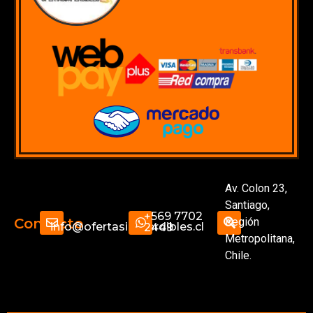
Av. Colon 23,
Santiago,
+569 7702
Región
Contacto
info@ofertasimperdibles.cl
2449
Metropolitana,
Chile.