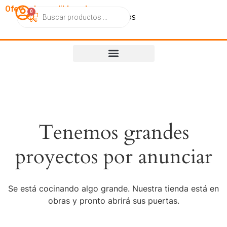
OfertasImperdibles.cl
0
Catálogo
Contacto
Nosotros
Tenemos grandes
proyectos por anunciar
Se está cocinando algo grande. Nuestra tienda está en
obras y pronto abrirá sus puertas.