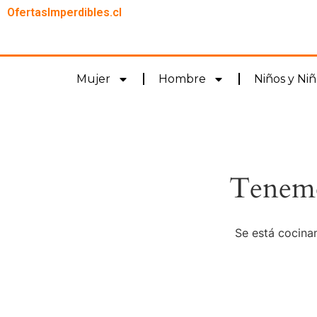
OfertasImperdibles.cl
Mujer
Hombre
Niños y Niñ
Tenemo
Se está cocinan