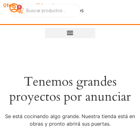
OfertasImperdibles.cl
0
Catálogo
Contacto
Nosotros
Tenemos grandes
proyectos por anunciar
Se está cocinando algo grande. Nuestra tienda está en
obras y pronto abrirá sus puertas.