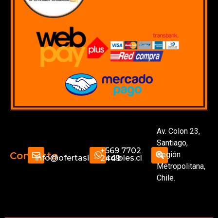
Av. Colon 23,
Santiago,
+569 7702
Región
Contacto
info@ofertasimperdibles.cl
2449
Metropolitana,
Chile.