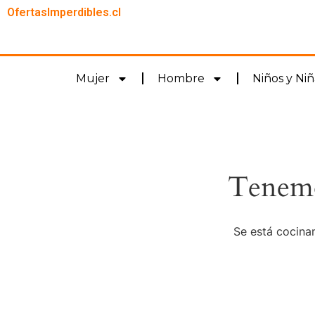
OfertasImperdibles.cl
Mujer
Hombre
Niños y Niñ
Tenemo
Se está cocinan