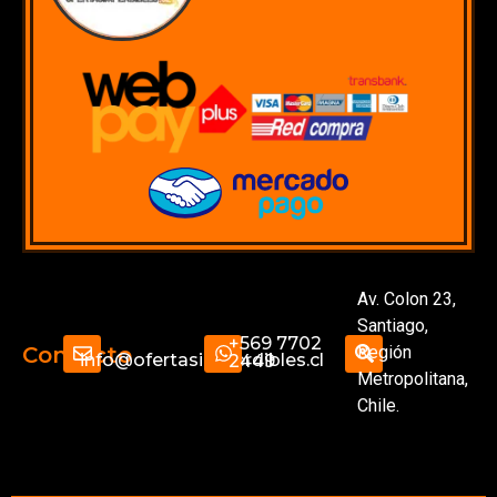
Av. Colon 23,
Santiago,
+569 7702
Región
Contacto
info@ofertasimperdibles.cl
2449
Metropolitana,
Chile.