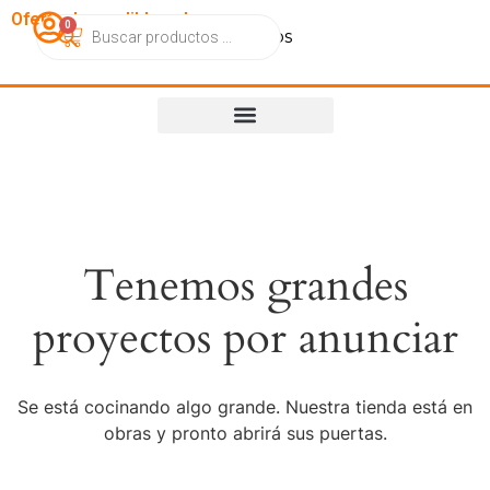
OfertasImperdibles.cl
0
Catálogo
Contacto
Nosotros
Tenemos grandes
proyectos por anunciar
Se está cocinando algo grande. Nuestra tienda está en
obras y pronto abrirá sus puertas.