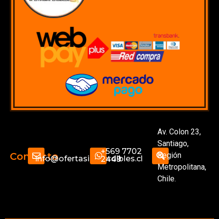
Av. Colon 23,
Santiago,
+569 7702
Región
Contacto
info@ofertasimperdibles.cl
2449
Metropolitana,
Chile.