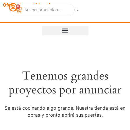
OfertasImperdibles.cl
0
Catálogo
Contacto
Nosotros
Tenemos grandes
proyectos por anunciar
Se está cocinando algo grande. Nuestra tienda está en
obras y pronto abrirá sus puertas.