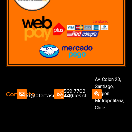
Av. Colon 23,
Santiago,
+569 7702
Región
Contacto
info@ofertasimperdibles.cl
2449
Metropolitana,
Chile.