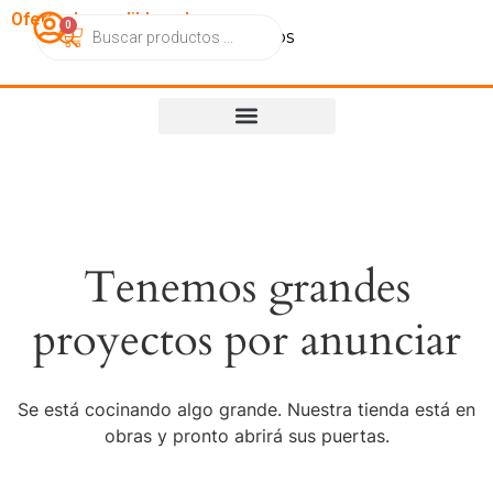
OfertasImperdibles.cl
0
Catálogo
Contacto
Nosotros
Tenemos grandes
proyectos por anunciar
Se está cocinando algo grande. Nuestra tienda está en
obras y pronto abrirá sus puertas.