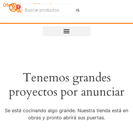
OfertasImperdibles.cl
0
Catálogo
Contacto
Nosotros
Tenemos grandes
proyectos por anunciar
Se está cocinando algo grande. Nuestra tienda está en
obras y pronto abrirá sus puertas.