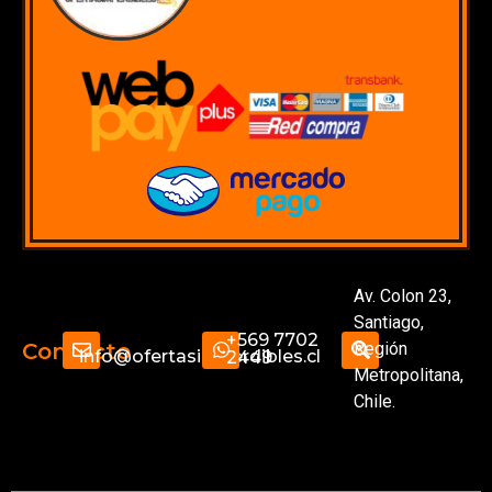
Av. Colon 23,
Santiago,
+569 7702
Región
Contacto
info@ofertasimperdibles.cl
2449
Metropolitana,
Chile.