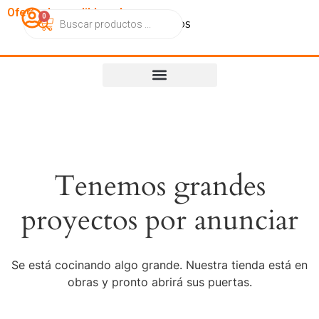
OfertasImperdibles.cl
0
Catálogo
Contacto
Nosotros
Tenemos grandes
proyectos por anunciar
Se está cocinando algo grande. Nuestra tienda está en
obras y pronto abrirá sus puertas.