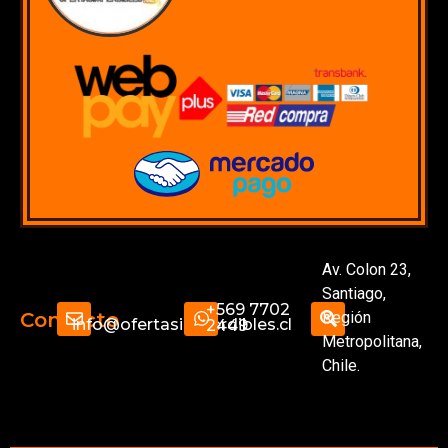
Av. Colon 23,
Santiago,
+569 7702
Región
Contacto
info@ofertasimperdibles.cl
2449
Metropolitana,
Chile.