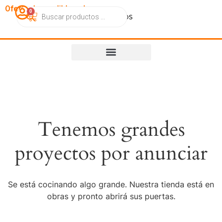
OfertasImperdibles.cl
0
Catálogo
Contacto
Nosotros
Tenemos grandes
proyectos por anunciar
Se está cocinando algo grande. Nuestra tienda está en
obras y pronto abrirá sus puertas.