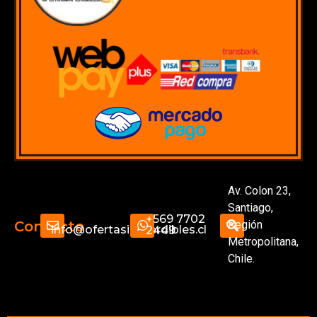
Av. Colon 23,
Santiago,
+569 7702
Región
Contacto
info@ofertasimperdibles.cl
2449
Metropolitana,
Chile.