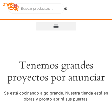
OfertasImperdibles.cl
0
Catálogo
Contacto
Nosotros
Tenemos grandes
proyectos por anunciar
Se está cocinando algo grande. Nuestra tienda está en
obras y pronto abrirá sus puertas.