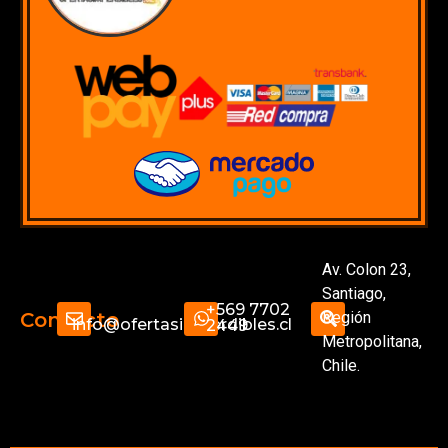
Av. Colon 23,
Santiago,
+569 7702
Región
Contacto
info@ofertasimperdibles.cl
2449
Metropolitana,
Chile.