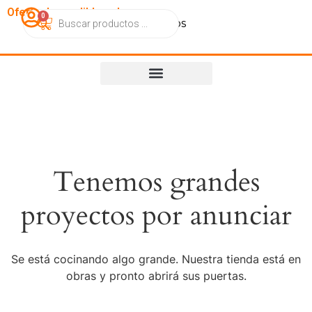
OfertasImperdibles.cl
0
Catálogo
Contacto
Nosotros
Tenemos grandes
proyectos por anunciar
Se está cocinando algo grande. Nuestra tienda está en
obras y pronto abrirá sus puertas.