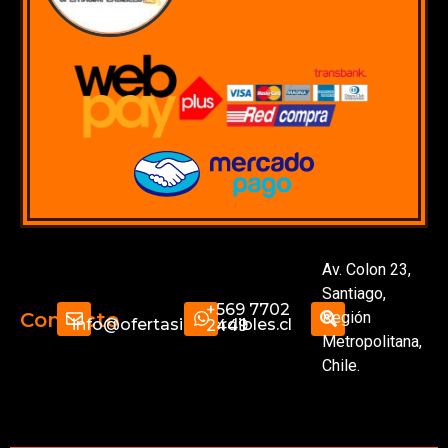
Av. Colon 23,
Santiago,
+569 7702
Región
Contacto
info@ofertasimperdibles.cl
2449
Metropolitana,
Chile.