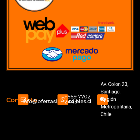
Av. Colon 23,
Santiago,
+569 7702
Región
Contacto
info@ofertasimperdibles.cl
2449
Metropolitana,
Chile.