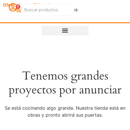
OfertasImperdibles.cl
0
Catálogo
Contacto
Nosotros
Tenemos grandes
proyectos por anunciar
Se está cocinando algo grande. Nuestra tienda está en
obras y pronto abrirá sus puertas.