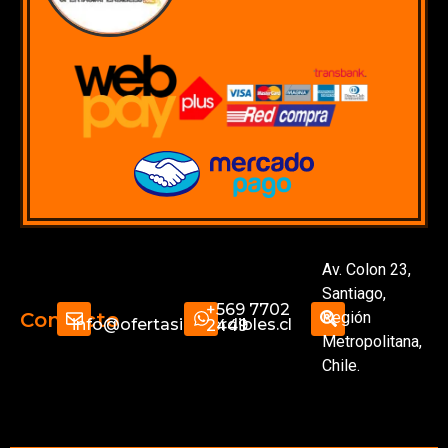
Av. Colon 23,
Santiago,
+569 7702
Región
Contacto
info@ofertasimperdibles.cl
2449
Metropolitana,
Chile.