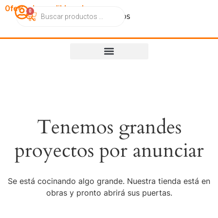
OfertasImperdibles.cl
0
Catálogo
Contacto
Nosotros
Tenemos grandes
proyectos por anunciar
Se está cocinando algo grande. Nuestra tienda está en
obras y pronto abrirá sus puertas.