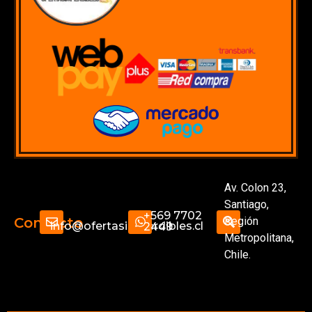
Av. Colon 23,
Santiago,
+569 7702
Región
Contacto
info@ofertasimperdibles.cl
2449
Metropolitana,
Chile.