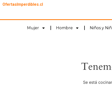
OfertasImperdibles.cl
Mujer
Hombre
Niños y Niñ
Tenemo
Se está cocinan