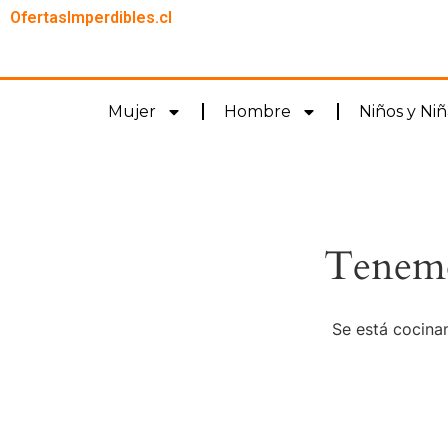
OfertasImperdibles.cl
Mujer
Hombre
Niños y Niñ
Tenemo
Se está cocinan