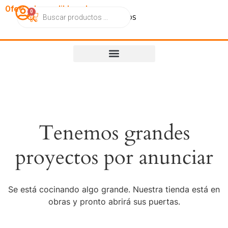
OfertasImperdibles.cl
0
Catálogo
Contacto
Nosotros
Tenemos grandes
proyectos por anunciar
Se está cocinando algo grande. Nuestra tienda está en
obras y pronto abrirá sus puertas.