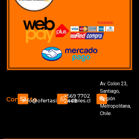
Av. Colon 23,
Santiago,
+569 7702
Región
Contacto
info@ofertasimperdibles.cl
2449
Metropolitana,
Chile.