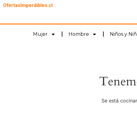
OfertasImperdibles.cl
Mujer
Hombre
Niños y Niñ
Tenemo
Se está cocinan