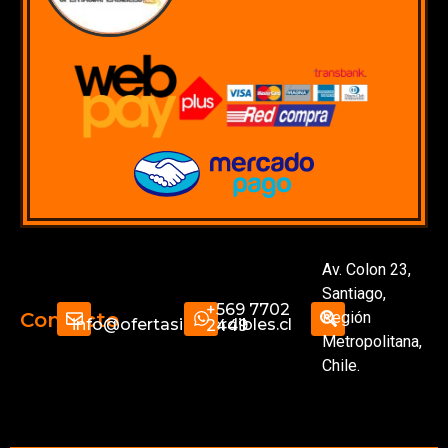
Av. Colon 23,
Santiago,
+569 7702
Región
Contacto
info@ofertasimperdibles.cl
2449
Metropolitana,
Chile.