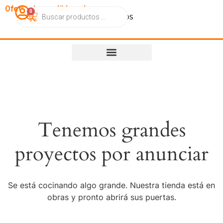
OfertasImperdibles.cl
0
Catálogo
Contacto
Nosotros
Tenemos grandes
proyectos por anunciar
Se está cocinando algo grande. Nuestra tienda está en
obras y pronto abrirá sus puertas.