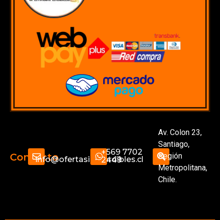
Av. Colon 23,
Santiago,
+569 7702
Región
Contacto
info@ofertasimperdibles.cl
2449
Metropolitana,
Chile.