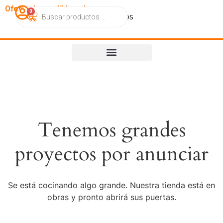
OfertasImperdibles.cl
0
Catálogo
Contacto
Nosotros
Tenemos grandes
proyectos por anunciar
Se está cocinando algo grande. Nuestra tienda está en
obras y pronto abrirá sus puertas.