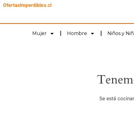
OfertasImperdibles.cl
Mujer
Hombre
Niños y Niñ
Tenemo
Se está cocinan