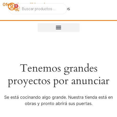
OfertasImperdibles.cl
0
Catálogo
Contacto
Nosotros
Tenemos grandes
proyectos por anunciar
Se está cocinando algo grande. Nuestra tienda está en
obras y pronto abrirá sus puertas.