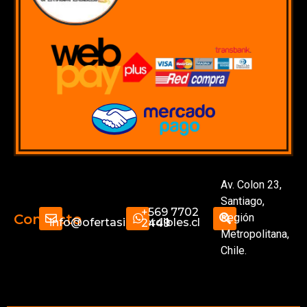
Av. Colon 23,
Santiago,
+569 7702
Región
Contacto
info@ofertasimperdibles.cl
2449
Metropolitana,
Chile.