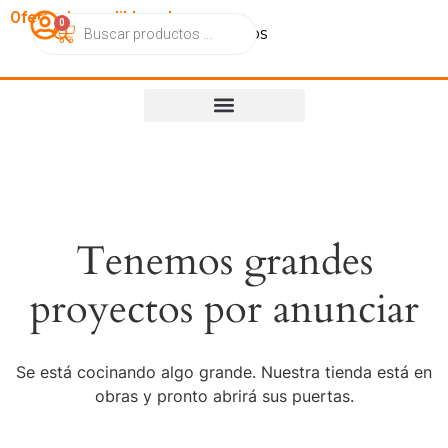
OfertasImperdibles.cl
0
Catálogo
Contacto
Nosotros
Tenemos grandes
proyectos por anunciar
Se está cocinando algo grande. Nuestra tienda está en
obras y pronto abrirá sus puertas.