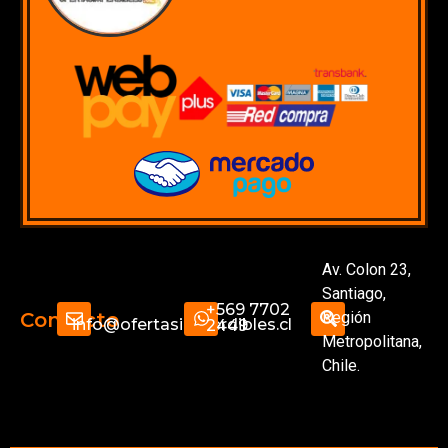
Av. Colon 23,
Santiago,
+569 7702
Región
Contacto
info@ofertasimperdibles.cl
2449
Metropolitana,
Chile.