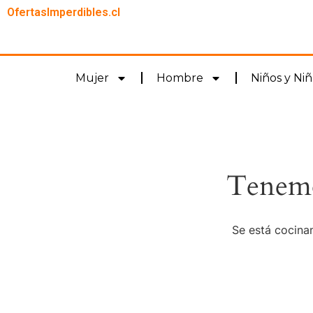
OfertasImperdibles.cl
Mujer
Hombre
Niños y Niñ
Tenemo
Se está cocinan